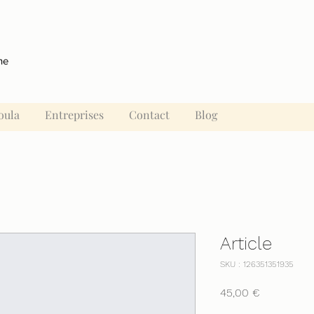
ne
oula
Entreprises
Contact
Blog
Article
SKU : 126351351935
Prix
45,00 €